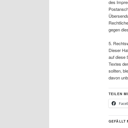
des Impre
Postansch
Übersendun
Rechtlich
gegen dies
5. Rechts
Dieser Haf
auf diese 
Textes der
sollten, b
davon unb
TEILEN MI
Face
GEFÄLLT 