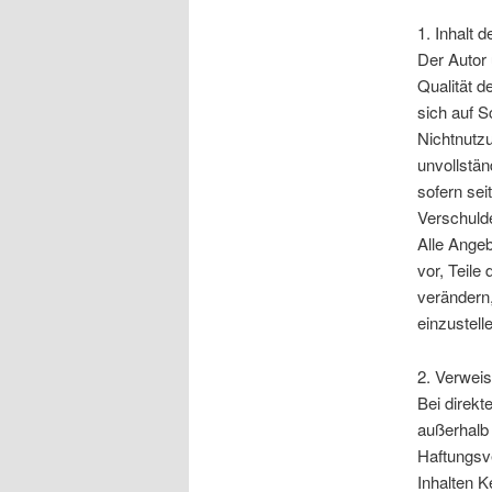
1. Inhalt 
Der Autor 
Qualität d
sich auf S
Nichtnutzu
unvollstän
sofern sei
Verschulde
Alle Angeb
vor, Teil
verändern,
einzustell
2. Verweis
Bei direkt
außerhalb
Haftungsve
Inhalten K