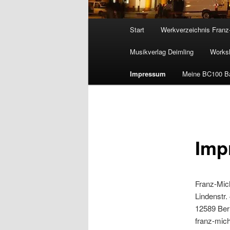
Hauptmenü
Start
Werkverzeichnis Franz
Musikverlag Deimling
Worksh
Impressum
Meine BC100 B
Imp
Franz-Mic
Linden
12589
franz-mic