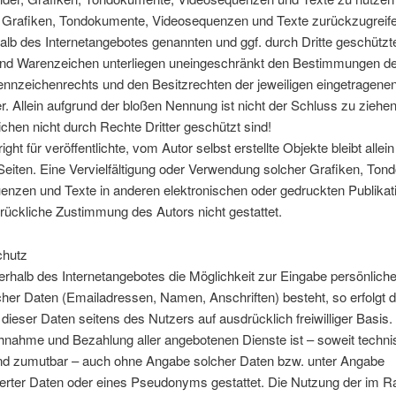
ie Grafiken, Tondokumente, Videosequenzen und Texte zurückzugreif
halb des Internetangebotes genannten und ggf. durch Dritte geschützt
nd Warenzeichen unterliegen uneingeschränkt den Bestimmungen de
ennzeichenrechts und den Besitzrechten der jeweiligen eingetragene
. Allein aufgrund der bloßen Nennung ist nicht der Schluss zu ziehe
hen nicht durch Rechte Dritter geschützt sind!
ght für veröffentlichte, vom Autor selbst erstellte Objekte bleibt allei
Seiten. Eine Vervielfältigung oder Verwendung solcher Grafiken, To
nzen und Texte in anderen elektronischen oder gedruckten Publikati
ückliche Zustimmung des Autors nicht gestattet.
chutz
erhalb des Internetangebotes die Möglichkeit zur Eingabe persönliche
cher Daten (Emailadressen, Namen, Anschriften) besteht, so erfolgt d
dieser Daten seitens des Nutzers auf ausdrücklich freiwilliger Basis.
hnahme und Bezahlung aller angebotenen Dienste ist – soweit techni
nd zumutbar – auch ohne Angabe solcher Daten bzw. unter Angabe
erter Daten oder eines Pseudonyms gestattet. Die Nutzung der im 