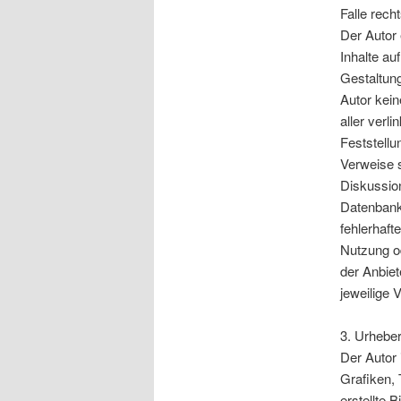
Falle rech
Der Autor 
Inhalte au
Gestaltung
Autor kein
aller verl
Feststellu
Verweise s
Diskussion
Datenbanke
fehlerhaft
Nutzung od
der Anbiet
jeweilige V
3. Urhebe
Der Autor 
Grafiken,
erstellte 