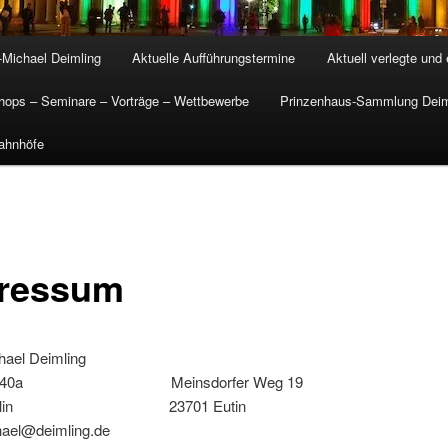
-Michael Deimling
Aktuelle Aufführungstermine
Aktuell verlegte und
ops – Seminare – Vorträge – Wettbewerbe
Prinzenhaus-Sammlung Deim
ahnhöfe
ressum
hael Deimling
str. 40a Meinsdorfer Weg 19
 Berlin 23701 Eutin
hael@deimling.de