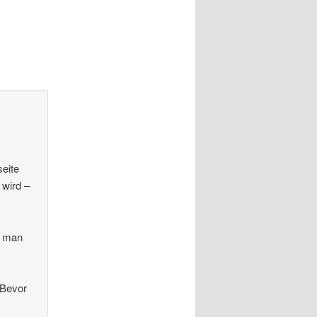
seite
 wird –
e man
 Bevor