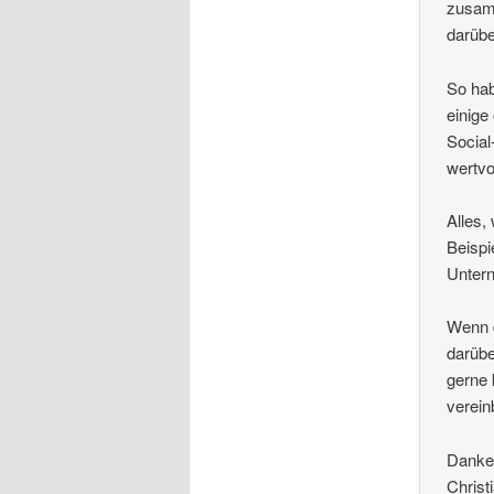
zusamm
darübe
So hab
einige
Social
wertvo
Alles,
Beispi
Untern
Wenn d
darübe
gerne 
verein
Danke 
Christ