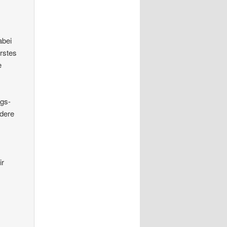
abei
erstes
e
lgs-
ndere
ir