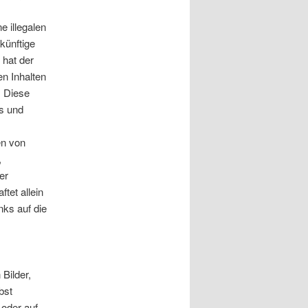
e illegalen
künftige
 hat der
en Inhalten
. Diese
ks und
en von
,
er
tet allein
nks auf die
 Bilder,
bst
 oder auf