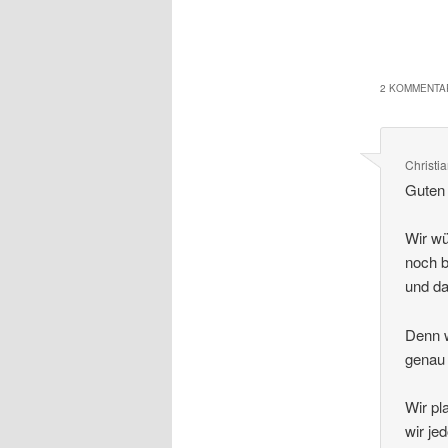
2 KOMMENTAR
Christi
Guten
Wir wü
noch b
und da
Denn w
genau 
Wir pl
wir je