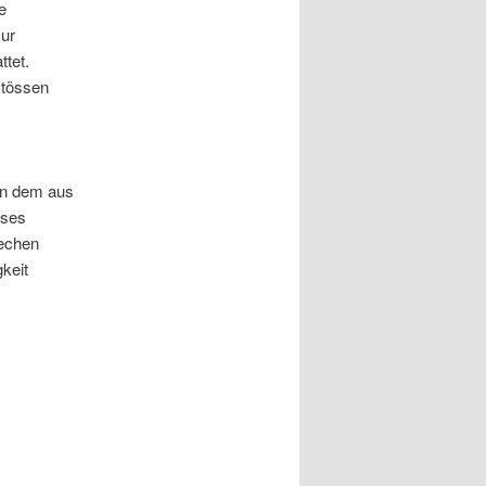
e
zur
ttet.
stössen
von dem aus
eses
rechen
gkeit