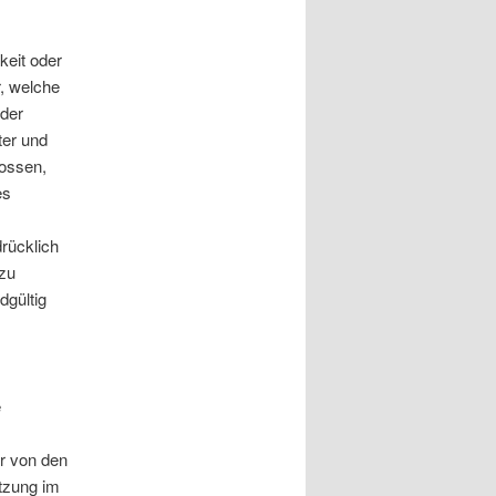
keit oder
r, welche
oder
ter und
lossen,
es
drücklich
 zu
dgültig
e
or von den
tzung im