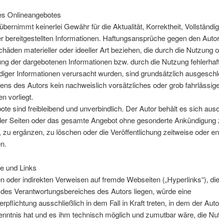
des Onlineangebotes
übernimmt keinerlei Gewähr für die Aktualität, Korrektheit, Vollständig
er bereitgestellten Informationen. Haftungsansprüche gegen den Auto
chäden materieller oder ideeller Art beziehen, die durch die Nutzung 
ng der dargebotenen Informationen bzw. durch die Nutzung fehlerhaf
diger Informationen verursacht wurden, sind grundsätzlich ausgesch
tens des Autors kein nachweislich vorsätzliches oder grob fahrlässig
n vorliegt.
ote sind freibleibend und unverbindlich. Der Autor behält es sich aus
e der Seiten oder das gesamte Angebot ohne gesonderte Ankündigung
 zu ergänzen, zu löschen oder die Veröffentlichung zeitweise oder en
en.
e und Links
en oder indirekten Verweisen auf fremde Webseiten („Hyperlinks“), di
 des Verantwortungsbereiches des Autors liegen, würde eine
rpflichtung ausschließlich in dem Fall in Kraft treten, in dem der Aut
enntnis hat und es ihm technisch möglich und zumutbar wäre, die Nu