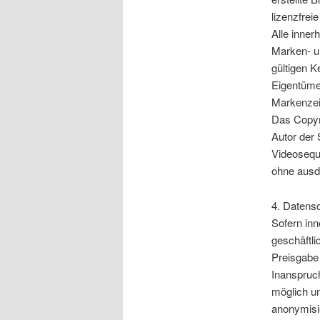
lizenzfre
Alle inner
Marken- u
gültigen K
Eigentümer
Markenzeic
Das Copyri
Autor der 
Videoseque
ohne ausdr
4. Datens
Sofern inn
geschäftli
Preisgabe 
Inanspruc
möglich u
anonymisi