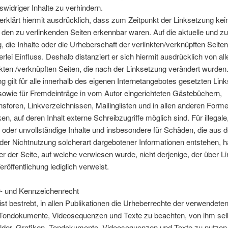
tswidriger Inhalte zu verhindern.
erklärt hiermit ausdrücklich, dass zum Zeitpunkt der Linksetzung kein
f den zu verlinkenden Seiten erkennbar waren. Auf die aktuelle und zu
, die Inhalte oder die Urheberschaft der verlinkten/verknüpften Seiten
erlei Einfluss. Deshalb distanziert er sich hiermit ausdrücklich von all
inkten /verknüpften Seiten, die nach der Linksetzung verändert wurden
ng gilt für alle innerhalb des eigenen Internetangebotes gesetzten Lin
owie für Fremdeinträge in vom Autor eingerichteten Gästebüchern,
sforen, Linkverzeichnissen, Mailinglisten und in allen anderen Form
n, auf deren Inhalt externe Schreibzugriffe möglich sind. Für illegale
e oder unvollständige Inhalte und insbesondere für Schäden, die aus d
er Nichtnutzung solcherart dargebotener Informationen entstehen, haf
er der Seite, auf welche verwiesen wurde, nicht derjenige, der über Li
eröffentlichung lediglich verweist.
r- und Kennzeichenrecht
ist bestrebt, in allen Publikationen die Urheberrechte der verwendeten
 Tondokumente, Videosequenzen und Texte zu beachten, von ihm sel
Bilder, Grafiken, Tondokumente, Videosequenzen und Texte zu nutzen