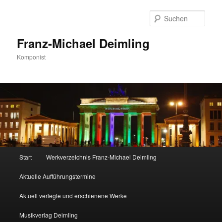
Zum
primären
Such
Inhalt
springen
Franz-Michael Deimling
Komponist
Hauptmenü
Start
Werkverzeichnis Franz-Michael Deimling
Aktuelle Aufführungstermine
Aktuell verlegte und erschienene Werke
Musikverlag Deimling