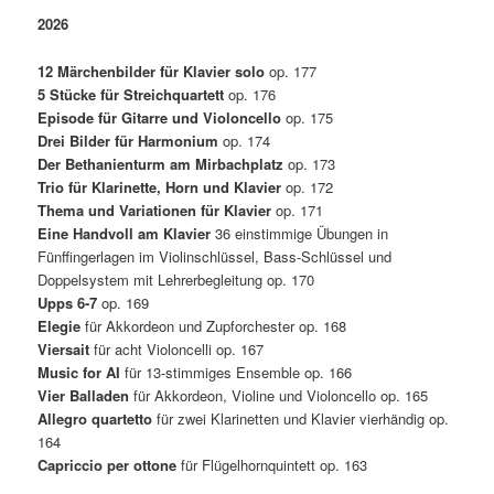
2026
12 Märchenbilder für Klavier solo
op. 177
5 Stücke für Streichquartett
op. 176
Episode für Gitarre und Violoncello
op. 175
Drei Bilder für Harmonium
op. 174
Der Bethanienturm am Mirbachplatz
op. 173
Trio für Klarinette, Horn und Klavier
op. 172
Thema und Variationen für Klavier
op. 171
Eine Handvoll am Klavier
36 einstimmige Übungen in
Fünffingerlagen im Violinschlüssel, Bass-Schlüssel und
Doppelsystem mit Lehrerbegleitung op. 170
Upps 6-7
op. 169
Elegie
für Akkordeon und Zupforchester op. 168
Viersait
für acht Violoncelli op. 167
Music for AI
für 13-stimmiges Ensemble op. 166
Vier Balladen
für Akkordeon, Violine und Violoncello op. 165
Allegro quartetto
für zwei Klarinetten und Klavier vierhändig op.
164
Capriccio per ottone
für Flügelhornquintett op. 163