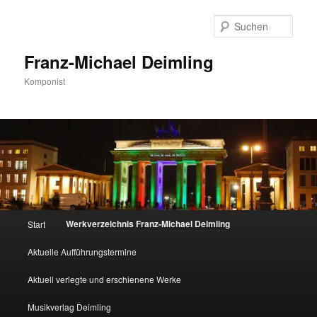
Zum
primären
Such
Inhalt
springen
Franz-Michael Deimling
Komponist
Hauptmenü
Werkverzeichnis Franz-Michael Deimling
Start
Aktuelle Aufführungstermine
Aktuell verlegte und erschienene Werke
Musikverlag Deimling