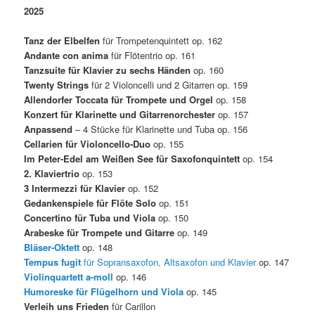
2025
Tanz der Elbelfen
für Trompetenquintett op. 162
Andante con anima
für Flötentrio
op. 161
Tanzsuite für Klavier zu sechs Händen
op. 160
Twenty Strings
für 2 Violoncelli und 2 Gitarren op. 159
Allendorfer Toccata für Trompete und Orgel
op. 158
Konzert für Klarinette und Gitarrenorchester
op. 157
Anpassend
– 4 Stücke für Klarinette und Tuba op. 156
Cellarien
für Violoncello-Duo
op. 155
Im Peter-Edel am Weißen See
für Saxofonquintett
op. 154
2. Klaviertrio
op. 153
3 Intermezzi für Klavier
op. 152
Gedankenspiele für Flöte Solo
op. 151
Concertino für Tuba und Viola
op. 150
Arabeske für Trompete und Gitarre
op. 149
Bläser-Oktett
op. 148
Tempus fugit
für Sopransaxofon, Altsaxofon und Klavier
op. 147
Violinquartett a-moll
op. 146
Humoreske für Flügelhorn und Viola
op. 145
Verleih uns Frieden
für Carillon