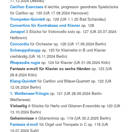
17.12.2024 Dessau)
Carillon Exercises
6 leichte, progressiv geordnete Spielstücke
für Carillon op. 130 (UA 17.08.2024 Hannover)
Trompeten-Quintett
op. 129 (UA 1.1.25 Bad Schandau)
Concertino für Kontrabass und Klavier
op. 128
Jonapot
3 Stücke für Violoncello solo op. 127 (UA 23.07.2024
Heilbronn)
Concordia
für Orchester op. 126 (UA 17.09.2024 Berlin)
Schwuppdiwupp
op. 125 für Klarinette in B und Klavier
vierhändig (UA 16.11.2024 Berlin)
Rhapsodia rugia
op. 124 für Klavier (UA 01.09.2024 Köln)
Fantasie a-moll für Klavier zu sechs Händen
op. 123 (UA
28.8.2024 Köln)
Klang-Quintett
für Carillon und Bläser-Quartett op. 122 (UA
12.05.2024 Berlin)
1. Weißensee-Trilogie
op. 121 (UA 28.09.2024 Berlin-
Weißensee)
Vielsaitig
6 Stücke für Harfe und Gitarren-Ensemble op 120 (UA
13.10.2024 Berlin)
Geheimnisse
4 Gitarrentrios op. 119 (UA 30.2.2025 Berlin)
Fantasie d-moll
für Orgel und Trompete in C op. 118 (UA
13.07.2024 Suhl)