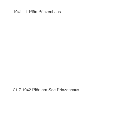
1.9.1953 Vor dem Prinzenhaus in Plön
Plön in Holstein - Prinzenhaus 19.4.1955