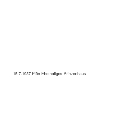
1941 - 1 Plön Prinzenhaus
21.7.1942 Plön am See Prinzenhaus