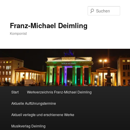
Zum
primären
Such
Inhalt
springen
Franz-Michael Deimling
Komponist
Hauptmenü
Start
Werkverzeichnis Franz-Michael Deimling
Aktuelle Aufführungstermine
Aktuell verlegte und erschienene Werke
Musikverlag Deimling