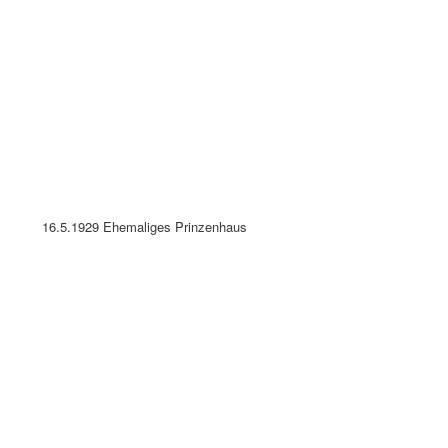
1.8.1930 Holst. Schweiz Plön am See Prinzenhaus
6.8.1930 HOLST. SCHWEIZ, PLÖN AM SEE Prinzenhaus