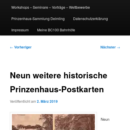
Workshops – Seminare – Vorträge – Wettbewerbe
Prinzenhaus-Sammlung Deimling
Datenschutzerklärung
Impressum
Meine BC100 Bahnhöfe
Beitragsnavigation
←
Vorheriger
Nächster
→
Neun weitere historische
Prinzenhaus-Postkarten
Veröffentlicht am
2. März 2019
Neun