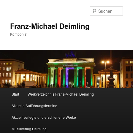
Zum
primären
Such
Inhalt
springen
Franz-Michael Deimling
Komponist
Hauptmenü
Start
Werkverzeichnis Franz-Michael Deimling
Aktuelle Aufführungstermine
Aktuell verlegte und erschienene Werke
Musikverlag Deimling