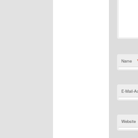
Name
E-Mail-A
Website