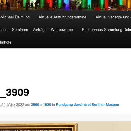
-Michael Deimling
Aktuelle Aufführungstermine
Aktuell verlegte und
ops – Seminare – Vorträge – Wettbewerbe
Prinzenhaus-Sammlung Deim
hnhöfe
_3909
t
24. März 2022
am
2560 × 1920
in
Rundgang durch drei Berliner Museen