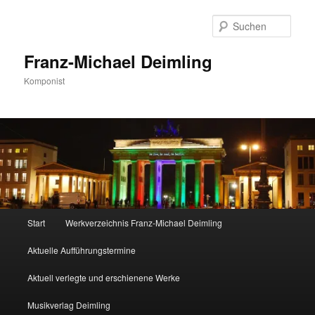
Zum
primären
Such
Inhalt
springen
Franz-Michael Deimling
Komponist
Hauptmenü
Start
Werkverzeichnis Franz-Michael Deimling
Aktuelle Aufführungstermine
Aktuell verlegte und erschienene Werke
Musikverlag Deimling