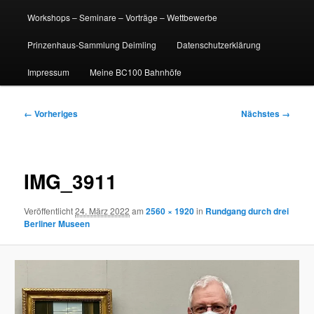
Workshops – Seminare – Vorträge – Wettbewerbe
Prinzenhaus-Sammlung Deimling
Datenschutzerklärung
Impressum
Meine BC100 Bahnhöfe
Bilder-
← Vorheriges
Nächstes →
Navigation
IMG_3911
Veröffentlicht
24. März 2022
am
2560 × 1920
in
Rundgang durch drei
Berliner Museen