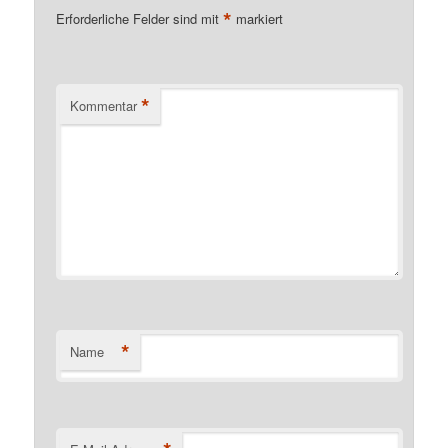
*
Erforderliche Felder sind mit
markiert
*
Kommentar
*
Name