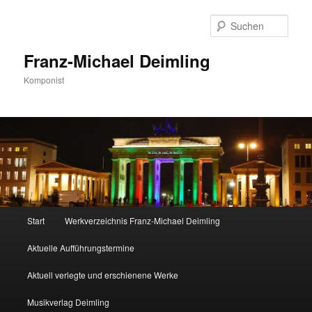
Zum
primären
Such
Inhalt
springen
Franz-Michael Deimling
Komponist
Hauptmenü
Start
Werkverzeichnis Franz-Michael Deimling
Aktuelle Aufführungstermine
Aktuell verlegte und erschienene Werke
Musikverlag Deimling