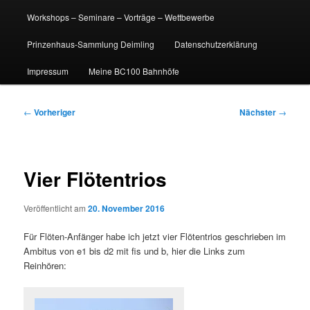
Workshops – Seminare – Vorträge – Wettbewerbe
Prinzenhaus-Sammlung Deimling
Datenschutzerklärung
Impressum
Meine BC100 Bahnhöfe
Beitragsnavigation
←
Vorheriger
Nächster
→
Vier Flötentrios
Veröffentlicht am
20. November 2016
Für Flöten-Anfänger habe ich jetzt vier Flötentrios geschrieben im
Ambitus von e1 bis d2 mit fis und b, hier die Links zum
Reinhören: