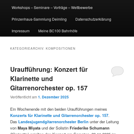
Workshops – Seminare – Vorträge – Wettbewerbe
Prinzenhaus-Sammlung Deimling
Datenschutzerklärung
Impressum
Meine BC100 Bahnhöfe
KATEGORIEARCHIV:
KOMPOSITIONEN
Uraufführung: Konzert für
Klarinette und
Gitarrenorchester op. 157
Veröffentlicht am
1. Dezember 2025
Ein Wochenende mit den beiden Uraufführungen meines
Konzerts für Klarinette und Gitarrenorchester op. 157
.
Das
Landesjugendgitarrenorchester Berlin
unter der Leitung
von
Maya Miyata
und der Solistin
Friederike Schumann