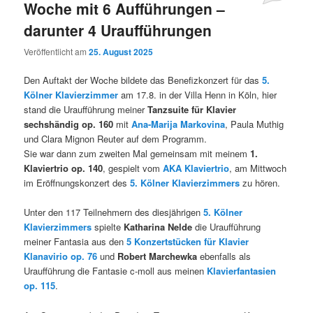
Woche mit 6 Aufführungen –
darunter 4 Uraufführungen
Veröffentlicht am
25. August 2025
Den Auftakt der Woche bildete das Benefizkonzert für das
5.
Kölner Klavierzimmer
am 17.8. in der Villa Henn in Köln, hier
stand die Uraufführung meiner
Tanzsuite für Klavier
sechshändig
op. 160
mit
Ana-Marija Markovina
, Paula Muthig
und Clara Mignon Reuter auf dem Programm.
Sie war dann zum zweiten Mal gemeinsam mit meinem
1.
Klaviertrio op. 140
, gespielt vom
AKA Klaviertrio
, am Mittwoch
im Eröffnungskonzert des
5. Kölner Klavierzimmers
zu hören.
Unter den 117 Teilnehmern des diesjährigen
5. Kölner
Klavierzimmers
spielte
Katharina Nelde
die Uraufführung
meiner Fantasia aus den
5 Konzertstücken für Klavier
Klanavirio op. 76
und
Robert Marchewka
ebenfalls als
Uraufführung die Fantasie c-moll aus meinen
Klavierfantasien
op. 115
.