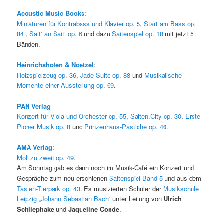
Acoustic Music Books
:
Miniaturen für Kontrabass und Klavier op. 5
,
Start am Bass op.
84
,
Sait‘ an Sait‘ op. 6
und dazu
Saitenspiel op. 18
mit jetzt 5
Bänden.
Heinrichshofen & Noetzel
:
Holzspielzeug op. 36
,
Jade-Suite op. 88
und
Musikalische
Momente einer Ausstellung op. 69
.
PAN Verlag
Konzert für Viola und Orchester op. 55
,
Saiten.City op. 30
,
Erste
Plöner Musik op. 8
und
Prinzenhaus-Pastiche op. 46
.
AMA Verlag
:
Moll zu zweit op. 49
.
Am Sonntag gab es dann noch im Musik-Café ein Konzert und
Gespräche zum neu erschienen
Saitenspiel-Band 5
und aus dem
Tasten-Tierpark op. 43
. Es musizierten Schüler der
Musikschule
Leipzig „Johann Sebastian Bach“
unter Leitung von
Ulrich
Schliephake
und
Jaqueline Conde
.