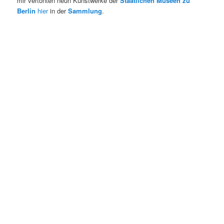
mir vertonten neun Kunstwerke der
Staatlichen Museen zu
Berlin
hier
in der
Sammlung
.