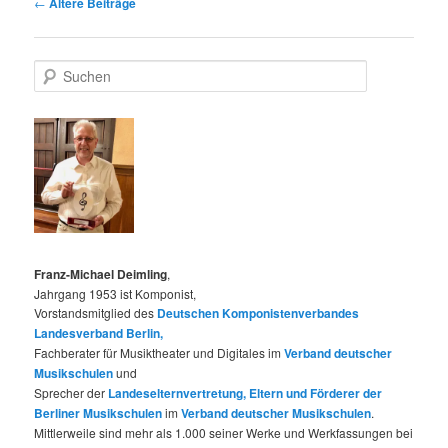
Beitragsnavigation
←
Ältere Beiträge
S
u
c
h
e
n
Franz-Michael Deimling
,
Jahrgang 1953 ist Komponist,
Vorstandsmitglied des
Deutschen Komponistenverbandes
Landesverband Berlin,
Fachberater für Musiktheater und Digitales im
Verband deutscher
Musikschulen
und
Sprecher der
Landeselternvertretung, Eltern und Förderer der
Berliner Musikschulen
im
Verband deutscher Musikschulen
.
Mittlerweile sind mehr als 1.000 seiner Werke und Werkfassungen bei