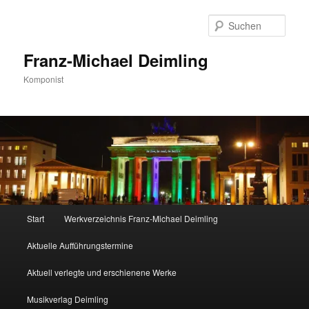
Zum
Zum
primären
sekundären
Such
Inhalt
Inhalt
springen
springen
Franz-Michael Deimling
Komponist
Hauptmenü
Start
Werkverzeichnis Franz-Michael Deimling
Aktuelle Aufführungstermine
Aktuell verlegte und erschienene Werke
Musikverlag Deimling