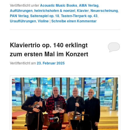
Veröffentlicht unter
Acoustic Music Books
,
AMA Verlag
,
Aufführungen
,
heinrichshofen & noetzel
,
Klavier
,
Neuerscheinung
,
PAN Verlag
,
Saitenspiel op. 18
,
Tasten-Tierpark op. 43
,
Uraufführungen
,
Violine
|
Schreibe einen Kommentar
Klaviertrio op. 140 erklingt
zum ersten Mal im Konzert
Veröffentlicht am
23. Februar 2025