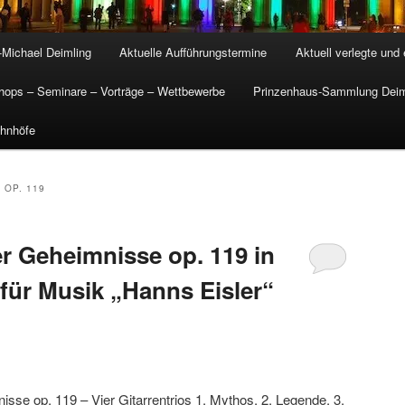
-Michael Deimling
Aktuelle Aufführungstermine
Aktuell verlegte und
ops – Seminare – Vorträge – Wettbewerbe
Prinzenhaus-Sammlung Deim
hnhöfe
 OP. 119
r Geheimnisse op. 119 in
für Musik „Hanns Eisler“
se op. 119 – Vier Gitarrentrios 1. Mythos, 2. Legende, 3.