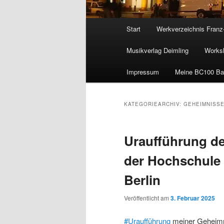
Hauptmenü
Start
Werkverzeichnis Franz
Musikverlag Deimling
Worksh
Impressum
Meine BC100 Ba
KATEGORIEARCHIV:
GEHEIMNISSE
Uraufführung de
der Hochschule 
Berlin
Veröffentlicht am
3. Februar 2025
#Uraufführung
meiner Geheimnis