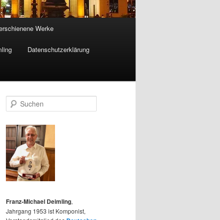
 erschienene Werke
ling
Datenschutzerklärung
S
u
c
h
e
n
Franz-Michael Deimling
,
Jahrgang 1953 ist Komponist,