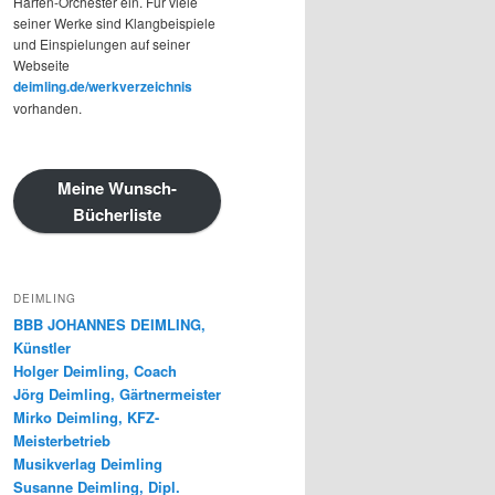
Harfen-Orchester ein. Für viele
seiner Werke sind Klangbeispiele
und Einspielungen auf seiner
Webseite
deimling.de/werkverzeichnis
vorhanden.
Meine Wunsch-
Bücherliste
DEIMLING
BBB JOHANNES DEIMLING,
Künstler
Holger Deimling, Coach
Jörg Deimling, Gärtnermeister
Mirko Deimling, KFZ-
Meisterbetrieb
Musikverlag Deimling
Susanne Deimling, Dipl.