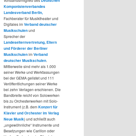
Vorstandsmitglied des
Deutschen
Komponistenverbandes
Landesverband Berlin,
Fachberater für Musiktheater und
Digitales im
Verband deutscher
Musikschulen
und
Sprecher der
Landeselternvertretung, Eltern
und Förderer der Berliner
Musikschulen
im
Verband
deutscher Musikschulen
.
Mittlerweile sind mehr als 1.000
seiner Werke und Werkfassungen
bei der GEMA gelistet und 111
Veröffentlichungen seiner Werke
bei zehn Verlagen erschienen. Die
Bandbreite reicht von Solowerken
bis zu Orchesterwerken mit Solo-
Instrument (z.B. dem
Konzert für
Klavier und Orchester im Verlag
Neue Musik
) und schließt auch
„ungewöhnliche“ Instrumente und
Besetzungen wie Carillon oder