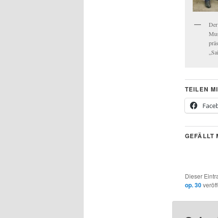
Der
Mus
präs
„Sai
TEILEN MI
Face
GEFÄLLT 
Dieser Eint
op. 30
veröff