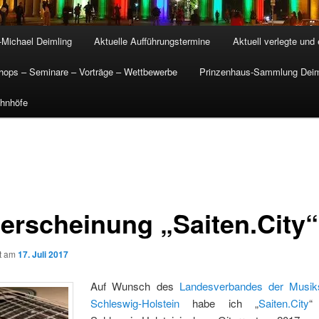
-Michael Deimling
Aktuelle Aufführungstermine
Aktuell verlegte und
ops – Seminare – Vorträge – Wettbewerbe
Prinzenhaus-Sammlung Deim
hnhöfe
erscheinung „Saiten.City“
ht am
17. Juli 2017
Auf Wunsch des
Landesverbandes der Musik
Schleswig-Holstein
habe ich „
Saiten.City
“