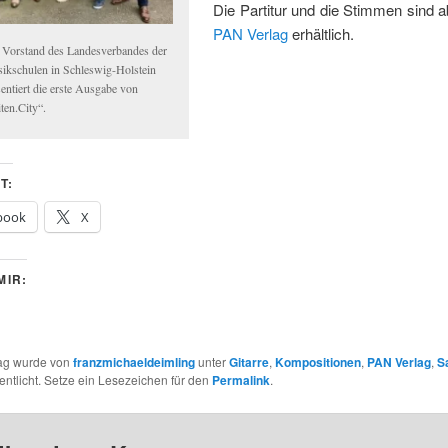
Die Partitur und die Stimmen sind a
PAN Verlag
erhältlich.
 Vorstand des Landesverbandes der
ikschulen in Schleswig-Holstein
entiert die erste Ausgabe von
ten.City“.
T:
book
X
MIR:
rag wurde von
franzmichaeldeimling
unter
Gitarre
,
Kompositionen
,
PAN Verlag
,
S
entlicht. Setze ein Lesezeichen für den
Permalink
.