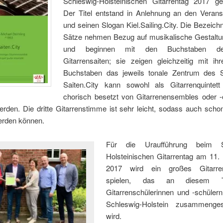
Schleswig-Holsteinischen Gitarrentag 2017 ge
Der Titel entstand in Anlehnung an den Veranst
und seinen Slogan Kiel.Sailing.City. Die Bezeic
Sätze nehmen Bezug auf musikalische Gestalt
und beginnen mit den Buchstaben d
Gitarrensaiten; sie zeigen gleichzeitig mit ih
Buchstaben das jeweils tonale Zentrum des 
Saiten.City kann sowohl als Gitarrenquintet
chorisch besetzt von Gitarrenensembles oder -
erden. Die dritte Gitarrenstimme ist sehr leicht, sodass auch sch
werden können.
Für die Uraufführung beim S
Holsteinischen Gitarrentag am 11
2017 wird ein großes Gitarren
spielen, das an diesem 
Gitarrenschülerinnen und -schüler
Schleswig-Holstein zusammenges
wird.