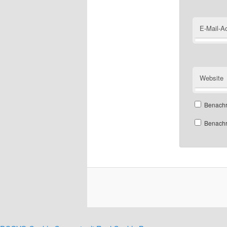
E-Mail-A
Website
Benachr
Benachri