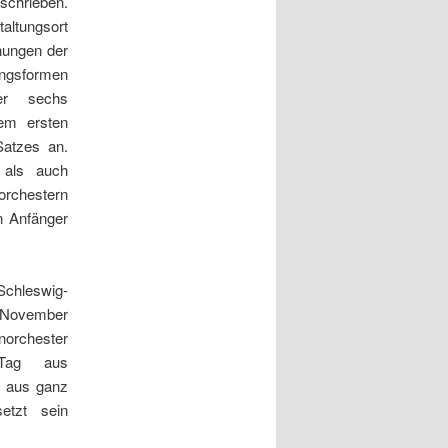
schrieben.
altungsort
hnungen der
ungsformen
er sechs
rem ersten
Satzes an.
t als auch
orchestern
on Anfänger
chleswig-
. November
orchester
Tag aus
n aus ganz
etzt sein