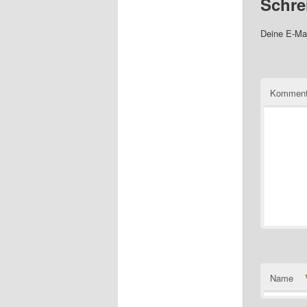
Schre
Deine E-Mai
Komment
Name