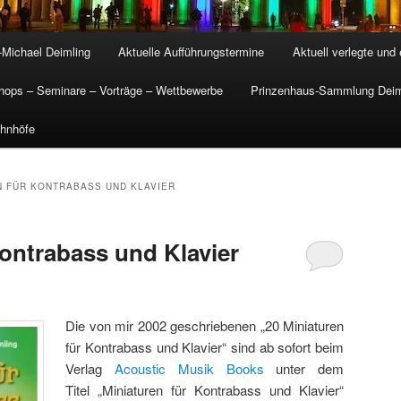
-Michael Deimling
Aktuelle Aufführungstermine
Aktuell verlegte und
ops – Seminare – Vorträge – Wettbewerbe
Prinzenhaus-Sammlung Deim
hnhöfe
N FÜR KONTRABASS UND KLAVIER
Kontrabass und Klavier
Die von mir 2002 geschriebenen „20 Miniaturen
für Kontrabass und Klavier“ sind ab sofort beim
Verlag
Acoustic Musik Books
unter dem
Titel „Miniaturen für Kontrabass und Klavier“