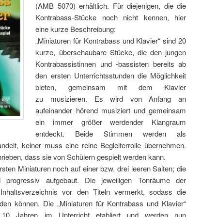
(AMB 5070) erhältlich. Für diejenigen, die die
Kontrabass-Stücke noch nicht kennen, hier
eine kurze Beschreibung:
„Miniaturen für Kontrabass und Klavier“ sind 20
kurze, überschaubare Stücke, die den jungen
Kontrabassistinnen und -bassisten bereits ab
den ersten Unterrichtsstunden die Möglichkeit
bieten, gemeinsam mit dem Klavier
zu musizieren. Es wird von Anfang an
aufeinander hörend musiziert und gemeinsam
ein immer größer werdender Klangraum
entdeckt. Beide Stimmen werden als
andelt, keiner muss eine reine Begleiterrolle übernehmen.
hrieben, dass sie von Schülern gespielt werden kann.
rsten Miniaturen noch auf einer bzw. drei leeren Saiten; die
 progressiv aufgebaut. Die jeweiligen Tonräume der
nhaltsverzeichnis vor den Titeln vermerkt, sodass die
rden können. Die „Miniaturen für Kontrabass und Klavier“
r 10 Jahren im Unterricht etabliert und werden nun