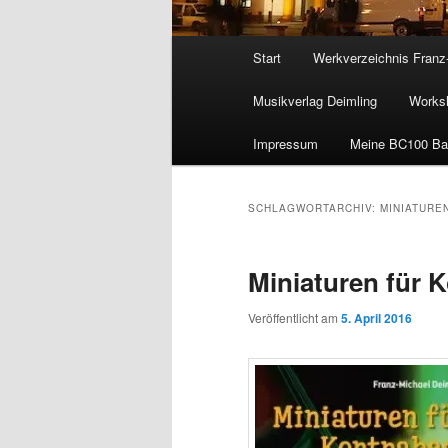
Hauptmenü
Start
Werkverzeichnis Franz
Musikverlag Deimling
Worksh
Impressum
Meine BC100 Ba
SCHLAGWORTARCHIV:
MINIATURE
Miniaturen für 
Veröffentlicht am
5. April 2016