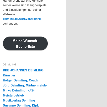
Harfen-Orchester ein. Für viele
seiner Werke sind Klangbeispiele
und Einspielungen auf seiner
Webseite
deimling.de/werkverzeichnis
vorhanden.
Meine Wunsch-
Bücherliste
DEIMLING
BBB JOHANNES DEIMLING,
Künstler
Holger Deimling, Coach
Jörg Deimling, Gärtnermeister
Mirko Deimling, KFZ-
Meisterbetrieb
Musikverlag Deimling
Susanne Deimling, Dipl.