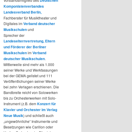
Vorstandsmitglied des
Deutschen
Komponistenverbandes
Landesverband Berlin,
Fachberater für Musiktheater und
Digitales im
Verband deutscher
Musikschulen
und
Sprecher der
Landeselternvertretung, Eltern
und Förderer der Berliner
Musikschulen
im
Verband
deutscher Musikschulen
.
Mittlerweile sind mehr als 1.000
seiner Werke und Werkfassungen
bei der GEMA gelistet und 111
Veröffentlichungen seiner Werke
bei zehn Verlagen erschienen. Die
Bandbreite reicht von Solowerken
bis zu Orchesterwerken mit Solo-
Instrument (z.B. dem
Konzert für
Klavier und Orchester im Verlag
Neue Musik
) und schließt auch
„ungewöhnliche“ Instrumente und
Besetzungen wie Carillon oder