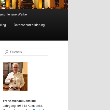
 erschienene Werke
ling
Datenschutzerklärung
S
u
c
h
e
n
Franz-Michael Deimling
,
Jahrgang 1953 ist Komponist,