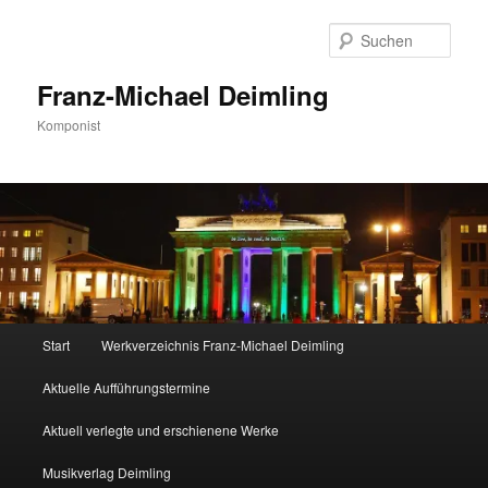
Zum
primären
Such
Inhalt
springen
Franz-Michael Deimling
Komponist
Hauptmenü
Start
Werkverzeichnis Franz-Michael Deimling
Aktuelle Aufführungstermine
Aktuell verlegte und erschienene Werke
Musikverlag Deimling