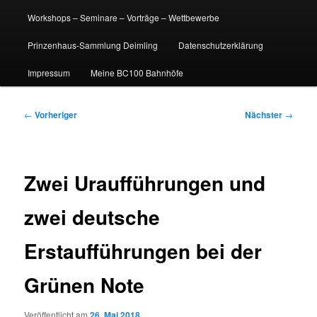
Workshops – Seminare – Vorträge – Wettbewerbe
Prinzenhaus-Sammlung Deimling
Datenschutzerklärung
Impressum
Meine BC100 Bahnhöfe
Beitragsnavigation
←
Vorheriger
Nächster
→
Zwei Uraufführungen und
zwei deutsche
Erstaufführungen bei der
Grünen Note
Veröffentlicht am
26. Mai 2018