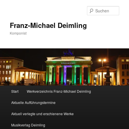
Zum
Zum
primären
sekundären
Such
Inhalt
Inhalt
springen
springen
Franz-Michael Deimling
Komponist
Hauptmenü
Start
Werkverzeichnis Franz-Michael Deimling
Aktuelle Aufführungstermine
Aktuell verlegte und erschienene Werke
Musikverlag Deimling