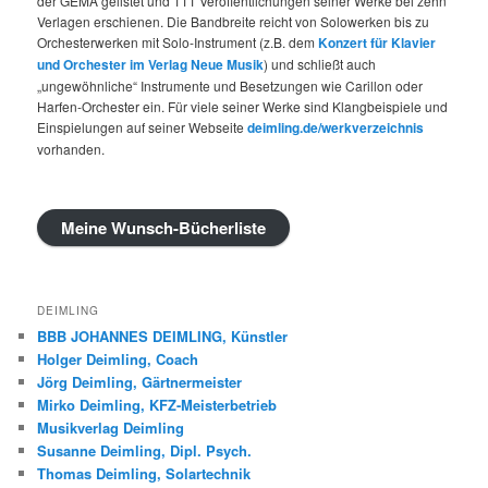
der GEMA gelistet und 111 Veröffentlichungen seiner Werke bei zehn
Verlagen erschienen. Die Bandbreite reicht von Solowerken bis zu
Orchesterwerken mit Solo-Instrument (z.B. dem
Konzert für Klavier
und Orchester im Verlag Neue Musik
) und schließt auch
„ungewöhnliche“ Instrumente und Besetzungen wie Carillon oder
Harfen-Orchester ein. Für viele seiner Werke sind Klangbeispiele und
Einspielungen auf seiner Webseite
deimling.de/werkverzeichnis
vorhanden.
Meine Wunsch-Bücherliste
DEIMLING
BBB JOHANNES DEIMLING, Künstler
Holger Deimling, Coach
Jörg Deimling, Gärtnermeister
Mirko Deimling, KFZ-Meisterbetrieb
Musikverlag Deimling
Susanne Deimling, Dipl. Psych.
Thomas Deimling, Solartechnik