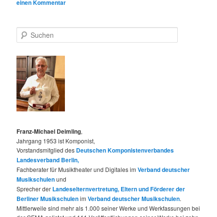
einen Kommentar
S
u
c
h
e
n
Franz-Michael Deimling
,
Jahrgang 1953 ist Komponist,
Vorstandsmitglied des
Deutschen Komponistenverbandes
Landesverband Berlin,
Fachberater für Musiktheater und Digitales im
Verband deutscher
Musikschulen
und
Sprecher der
Landeselternvertretung, Eltern und Förderer der
Berliner Musikschulen
im
Verband deutscher Musikschulen
.
Mittlerweile sind mehr als 1.000 seiner Werke und Werkfassungen bei