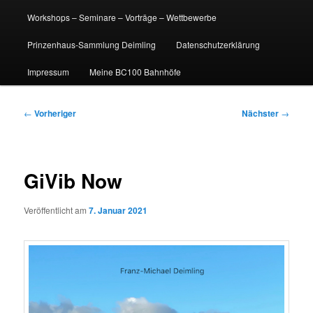
Workshops – Seminare – Vorträge – Wettbewerbe
Prinzenhaus-Sammlung Deimling
Datenschutzerklärung
Impressum
Meine BC100 Bahnhöfe
Beitragsnavigation
←
Vorheriger
Nächster
→
GiVib Now
Veröffentlicht am
7. Januar 2021