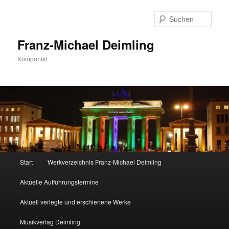
Zum
primären
Such
Inhalt
springen
Franz-Michael Deimling
Komponist
Hauptmenü
Start
Werkverzeichnis Franz-Michael Deimling
Aktuelle Aufführungstermine
Aktuell verlegte und erschienene Werke
Musikverlag Deimling