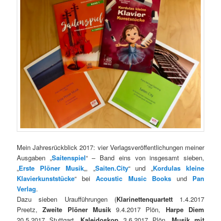
Mein Jahresrückblick 2017: vier Verlagsveröffentlichungen meiner
Ausgaben „
Saitenspiel
“ – Band eins von insgesamt sieben,
„
Erste Plöner Musik
„, „
Saiten.City
“ und „
Kordulas kleine
Klavierkunststücke
“ bei
Acoustic Music Books
und
Pan
Verlag
.
Dazu sieben Uraufführungen (
Klarinettenquartett
1.4.2017
Preetz,
Zweite Plöner Musik
9.4.2017 Plön,
Harpe Diem
20.5.2017 Stuttgart,
Kaleidoskop
3.6.2017 Plön,
Musik mit