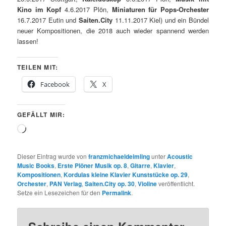
Kino im Kopf
4.6.2017 Plön,
Miniaturen für Pops-Orchester
16.7.2017 Eutin und
Saiten.City
11.11.2017 Kiel) und ein Bündel
neuer Kompositionen, die 2018 auch wieder spannend werden
lassen!
TEILEN MIT:
Facebook
X
GEFÄLLT MIR:
Wird
geladen …
Dieser Eintrag wurde von
franzmichaeldeimling
unter
Acoustic
Music Books
,
Erste Plöner Musik op. 8
,
Gitarre
,
Klavier
,
Kompositionen
,
Kordulas kleine Klavier Kunststücke op. 29
,
Orchester
,
PAN Verlag
,
Saiten.City op. 30
,
Violine
veröffentlicht.
Setze ein Lesezeichen für den
Permalink
.