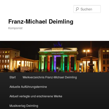
Zum
primären
Such
Inhalt
springen
Franz-Michael Deimling
Komponist
Hauptmenü
Start
Werkverzeichnis Franz-Michael Deimling
Aktuelle Aufführungstermine
Aktuell verlegte und erschienene Werke
Musikverlag Deimling