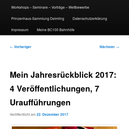
Workshops – Seminare – Vorträge – Wettbewerbe
Prinzenhaus-Sammlung Deimling
Datenschutzerklärung
Impressum
Meine BC100 Bahnhöfe
Beitragsnavigation
←
Vorheriger
Nächster
→
Mein Jahresrückblick 2017:
4 Veröffentlichungen, 7
Uraufführungen
Veröffentlicht am
22. Dezember 2017