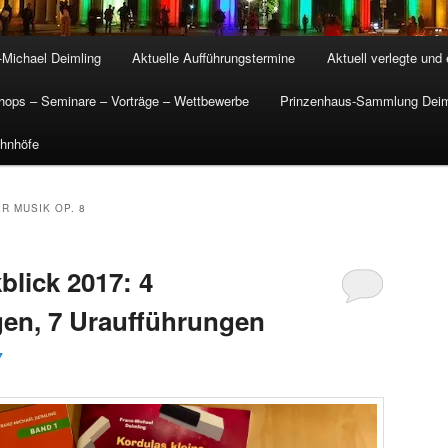
-Michael Deimling
Aktuelle Aufführungstermine
Aktuell verlegte und
ops – Seminare – Vorträge – Wettbewerbe
Prinzenhaus-Sammlung Deim
hnhöfe
R MUSIK OP. 8
blick 2017: 4
gen, 7 Uraufführungen
7