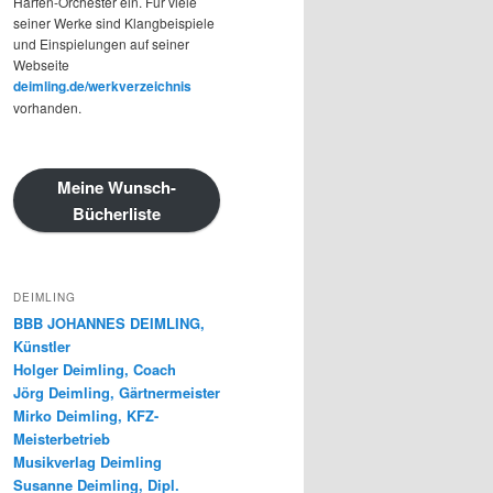
Harfen-Orchester ein. Für viele
seiner Werke sind Klangbeispiele
und Einspielungen auf seiner
Webseite
deimling.de/werkverzeichnis
vorhanden.
Meine Wunsch-
Bücherliste
DEIMLING
BBB JOHANNES DEIMLING,
Künstler
Holger Deimling, Coach
Jörg Deimling, Gärtnermeister
Mirko Deimling, KFZ-
Meisterbetrieb
Musikverlag Deimling
Susanne Deimling, Dipl.