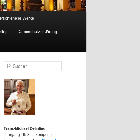
 erschienene Werke
ling
Datenschutzerklärung
S
u
c
h
e
n
Franz-Michael Deimling
,
Jahrgang 1953 ist Komponist,