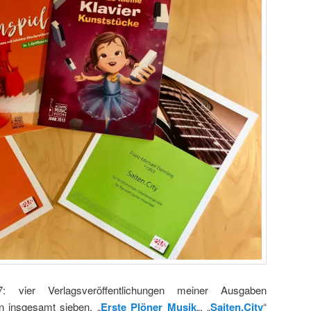
: vier Verlagsveröffentlichungen meiner Ausgaben
n insgesamt sieben, „
Erste Plöner Musik
„, „
Saiten.City
“