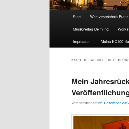
Hauptmenü
Start
Werkverzeichnis Franz
Musikverlag Deimling
Worksh
Impressum
Meine BC100 Ba
KATEGORIEARCHIV:
ERSTE PLÖNE
Mein Jahresrück
Veröffentlichun
Veröffentlicht am
22. Dezember 201