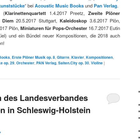
kunststücke
“ bei
Acoustic Music Books
und
Pan Verlag
.
 (
Klarinettenquartett
1.4.2017 Preetz,
Zweite Plöner
 Diem
20.5.2017 Stuttgart,
Kaleidoskop
3.6.2017 Plön,
017 Plön,
Miniaturen für Pops-Orchester
16.7.2017 Eutin
iel) und ein Bündel neuer Kompositionen, die 2018 auch
n!
Books
,
Erste Plöner Musik op. 8
,
Gitarre
,
Klavier
,
Kompositionen
,
e op. 29
,
Orchester
,
PAN Verlag
,
Saiten.City op. 30
,
Violine
|
lm des Landesverbandes
n in Schleswig-Holstein
7