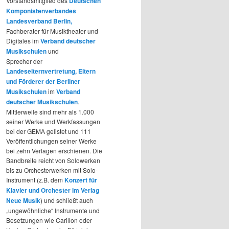
Vorstandsmitglied des
Deutschen
Komponistenverbandes
Landesverband Berlin,
Fachberater für Musiktheater und
Digitales im
Verband deutscher
Musikschulen
und
Sprecher der
Landeselternvertretung, Eltern
und Förderer der Berliner
Musikschulen
im
Verband
deutscher Musikschulen
.
Mittlerweile sind mehr als 1.000
seiner Werke und Werkfassungen
bei der GEMA gelistet und 111
Veröffentlichungen seiner Werke
bei zehn Verlagen erschienen. Die
Bandbreite reicht von Solowerken
bis zu Orchesterwerken mit Solo-
Instrument (z.B. dem
Konzert für
Klavier und Orchester im Verlag
Neue Musik
) und schließt auch
„ungewöhnliche“ Instrumente und
Besetzungen wie Carillon oder