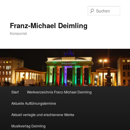
Zum
Zum
primären
sekundären
Such
Inhalt
Inhalt
springen
springen
Franz-Michael Deimling
Komponist
Hauptmenü
Start
Werkverzeichnis Franz-Michael Deimling
Aktuelle Aufführungstermine
Aktuell verlegte und erschienene Werke
Musikverlag Deimling