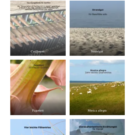
Carillonore
Strandgut
Fagottett
Musica allegra