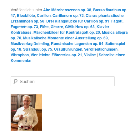
Veröffentlicht unter
Alte Märchenszenen op. 38
,
Basso flautinuo op.
47
,
Blockflöte
,
Carillon
,
Carillonore op. 72
,
Claras phantastische
Erzählungen op. 58
,
Drei Klangstücke für Carillon op. 31
,
Fagott
,
Fagottett op. 73
,
Flöte
,
Gitarre
,
GiVib Now op. 68
,
Klavier
,
Kontrabass
,
Märchenbilder für Kontrafagott op. 20
,
Musica allegra
op. 70
,
Musikalische Momente einer Ausstellung op. 69
,
Musikverlag Deimling
,
Rumänische Legenden op. 54
,
Saitenspiel
op. 18
,
Strandgut op. 75
,
Uraufführungen
,
Veröffentlichungen
,
Vibraphon
,
Vier leichte Flötentrios op. 21
,
Violine
|
Schreibe einen
Kommentar
S
u
c
h
e
n