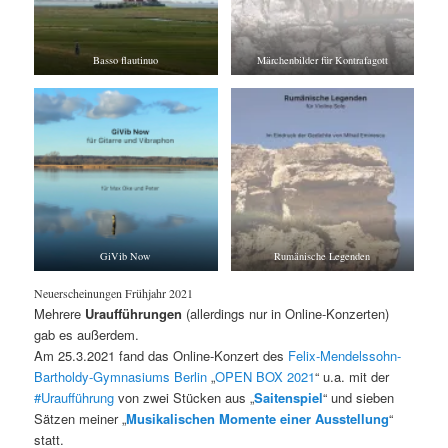
Basso flautinuo
Märchenbilder für Kontrafagott
GiVib Now
Rumänische Legenden
Neuerscheinungen Frühjahr 2021
Mehrere
Uraufführungen
(allerdings nur in Online-Konzerten)
gab es außerdem.
Am 25.3.2021 fand das Online-Konzert des
Felix-Mendelssohn-
Bartholdy-Gymnasiums Berlin
„
OPEN BOX 2021
“ u.a. mit der
#Uraufführung
von zwei Stücken aus „
Saitenspiel
“ und sieben
Sätzen meiner „
Musikalischen Momente einer Ausstellung
“
statt.