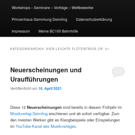
Workshops – Seminare – Vorträge – Wettbewerbe
Prinzenhaus-Sammlung Deimling
Datenschutzerklärung
Impressum
Meine BC100 Bahnhöfe
KATEGORIEARCHIV:
VIER LEICHTE FLÖTENTRIOS OP. 21
Neuerscheinungen und
Uraufführungen
Veröffentlicht am
16. April 2021
Diese 12
Neuerscheinungen
sind bereits in diesem Frühjahr im
Musikverlag Deimling
erschienen und ab sofort verfügbar. Zum
den meisten Werken gibt es Klangbeispiele oder Einspielungen
im
YouTube-Kanal des Musikverlages
.