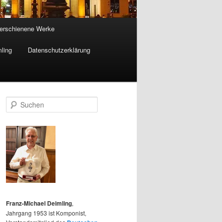
d erschienene Werke
ling
Datenschutzerklärung
S
u
c
h
e
n
Franz-Michael Deimling
,
Jahrgang 1953 ist Komponist,