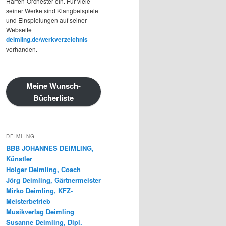
Harfen-Orchester ein. Für viele
seiner Werke sind Klangbeispiele
und Einspielungen auf seiner
Webseite
deimling.de/werkverzeichnis
vorhanden.
Meine Wunsch-
Bücherliste
DEIMLING
BBB JOHANNES DEIMLING,
Künstler
Holger Deimling, Coach
Jörg Deimling, Gärtnermeister
Mirko Deimling, KFZ-
Meisterbetrieb
Musikverlag Deimling
Susanne Deimling, Dipl.