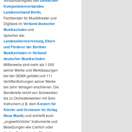
Vorstandsmitglied des
Deutschen
Komponistenverbandes
Landesverband Berlin,
Fachberater für Musiktheater und
Digitales im
Verband deutscher
Musikschulen
und
Sprecher der
Landeselternvertretung, Eltern
und Förderer der Berliner
Musikschulen
im
Verband
deutscher Musikschulen
.
Mittlerweile sind mehr als 1.000
seiner Werke und Werkfassungen
bei der GEMA gelistet und 111
Veröffentlichungen seiner Werke
bei zehn Verlagen erschienen. Die
Bandbreite reicht von Solowerken
bis zu Orchesterwerken mit Solo-
Instrument (z.B. dem
Konzert für
Klavier und Orchester im Verlag
Neue Musik
) und schließt auch
„ungewöhnliche“ Instrumente und
Besetzungen wie Carillon oder