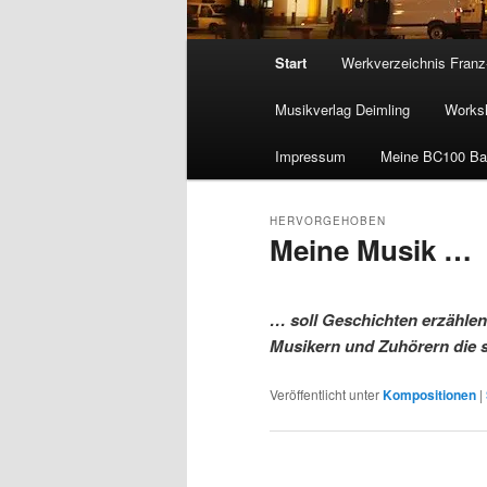
Hauptmenü
Start
Werkverzeichnis Franz
Musikverlag Deimling
Worksh
Impressum
Meine BC100 Ba
HERVORGEHOBEN
Meine Musik …
Veröffentlicht am
4. Juni 2025
… soll Geschichten erzähle
Musikern und Zuhörern die se
Veröffentlicht unter
Kompositionen
|